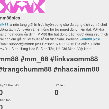
mm88pics
MM88
là nền tảng giải trí trực tuyến cung cấp đa dạng dịch vụ trò chơi
tương tác trực tuyến và hệ thống hỗ trợ người dùng hiện đại. Với khả
năng hoạt động ổn định, MM88 thu hút đông đảo người dùng yêu thích
trải nghiệm giải trí kỹ thuật số tại Việt Nam. Website:
//mm88.pics/
Email: support@mm88.pics Hotline: 0748392615 Địa chỉ: 13 Hẻm
257/12, Bình Hưng Hoà B, Bình Tân, Hồ Chí Minh, Việt Nam
mm88 #mm_88 #linkvaomm88
#trangchumm88 #nhacaimm88
Người theo dõi
Dữ liệu
0
0
Biên tập
0