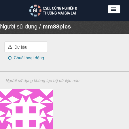
Người sử dụng
mm88pics
Nhóm dữ liệu
Tổ chức
Giới thiệu
Dữ liệu
Hướng dẫn sử dụng
Chuỗi hoạt động
Đăng ký
Đăng nhập
Người sử dụng không tạo bộ dữ liệu nào