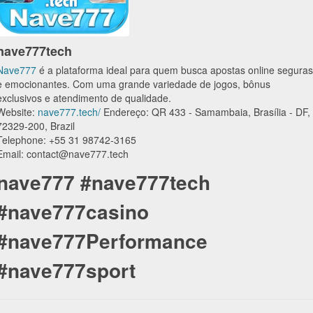
nave777tech
Nave777
é a plataforma ideal para quem busca apostas online seguras
e emocionantes. Com uma grande variedade de jogos, bônus
exclusivos e atendimento de qualidade.
Website:
nave777.tech/
Endereço: QR 433 - Samambaia, Brasília - DF,
72329-200, Brazil
Telephone: +55 31 98742‑3165
Email: contact@nave777.tech
nave777 #nave777tech
#nave777casino
#nave777Performance
#nave777sport