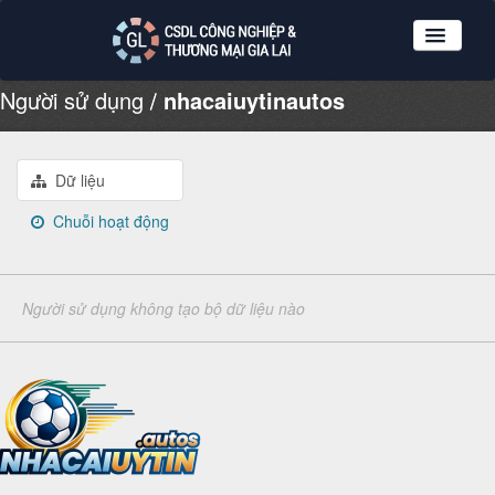
Người sử dụng
nhacaiuytinautos
Nhóm dữ liệu
Tổ chức
Giới thiệu
Dữ liệu
Hướng dẫn sử dụng
Chuỗi hoạt động
Đăng ký
Đăng nhập
Người sử dụng không tạo bộ dữ liệu nào