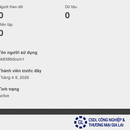
Người theo dõi
Dữ liệu
0
0
Biên tập
0
Tên người sử dụng
ok8386dcom1
Thành viên trước đây
Tháng 4 9, 2026
Tình trạng
active