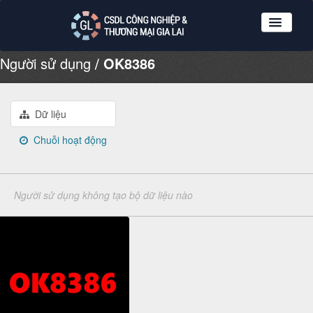
Người sử dụng
OK8386
Nhóm dữ liệu
Tổ chức
Giới thiệu
Dữ liệu
Hướng dẫn sử dụng
Chuỗi hoạt động
Đăng ký
Đăng nhập
Người sử dụng không tạo bộ dữ liệu nào