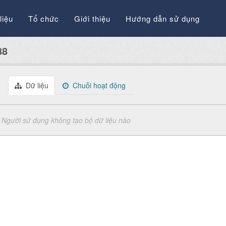
liệu
Tổ chức
Giới thiệu
Hướng dẫn sử dụng
88
Dữ liệu
Chuỗi hoạt động
Người sử dụng không tạo bộ dữ liệu nào