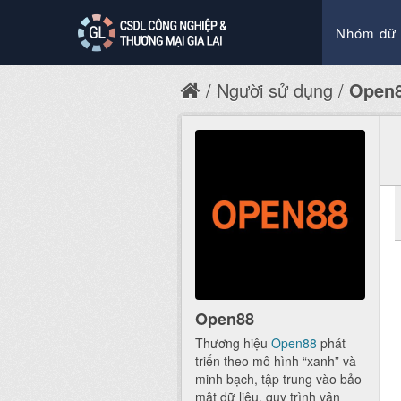
Nhóm dữ 
Người sử dụng
Open
Open88
Thương hiệu
Open88
phát
triển theo mô hình “xanh” và
minh bạch, tập trung vào bảo
mật dữ liệu, quy trình vận