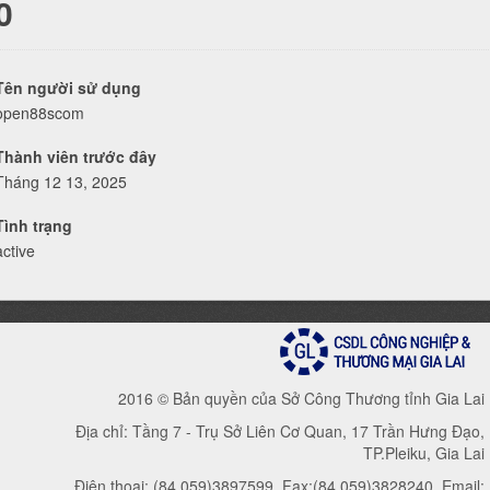
0
Tên người sử dụng
open88scom
Thành viên trước đây
Tháng 12 13, 2025
Tình trạng
active
2016 © Bản quyền của Sở Công Thương tỉnh Gia Lai
Địa chỉ: Tầng 7 - Trụ Sở Liên Cơ Quan, 17 Trần Hưng Đạo,
TP.Pleiku, Gia Lai
Điện thoại: (84.059)3897599, Fax:(84.059)3828240, Email: