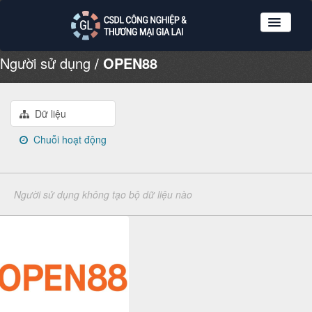
Người sử dụng
OPEN88
Nhóm dữ liệu
Tổ chức
Giới thiệu
Dữ liệu
Hướng dẫn sử dụng
Chuỗi hoạt động
Đăng ký
Đăng nhập
Người sử dụng không tạo bộ dữ liệu nào