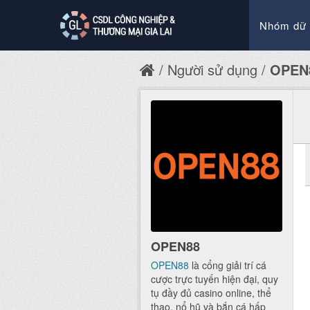
Nhóm dữ 
Người sử dụng
OPEN
OPEN88
OPEN88
là cổng giải trí cá
cược trực tuyến hiện đại, quy
tụ đầy đủ casino online, thể
thao, nổ hũ và bắn cá hấp