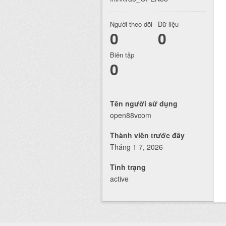
Người theo dõi
Dữ liệu
0
0
Biên tập
0
Tên người sử dụng
open88vcom
Thành viên trước đây
Tháng 1 7, 2026
Tình trạng
active