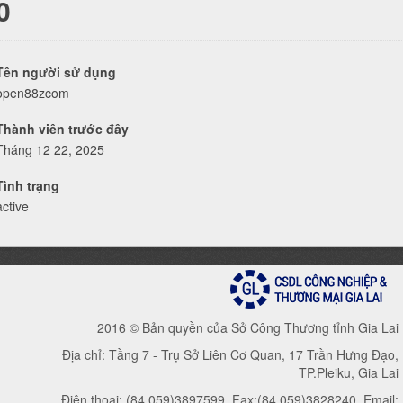
0
Tên người sử dụng
open88zcom
Thành viên trước đây
Tháng 12 22, 2025
Tình trạng
active
2016 © Bản quyền của Sở Công Thương tỉnh Gia Lai
Địa chỉ: Tầng 7 - Trụ Sở Liên Cơ Quan, 17 Trần Hưng Đạo,
TP.Pleiku, Gia Lai
Điện thoại: (84.059)3897599, Fax:(84.059)3828240, Email: