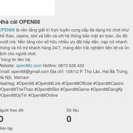
Nhà cái OPEN88
OPEN88
là nền tảng giải trí trực tuyến cung cấp đa dạng trò chơi như
thể thao, casino, slot và bắn cá với hệ thống bảo mật an toàn, tốc độ
mượt mà. Nền tảng còn sở hữu nhiều ưu đãi hấp dẫn, nạp rút nhanh
chóng và hỗ trợ khách hàng 24/7, mang đến trải nghiệm tiện lợi và ổn
định cho người chơi.
Thông tin liên hệ:
Website:
open88z.com
Hotline: 0873 628 432
Email: open88@gmail.com Địa chỉ: 108/12 P. Thọ Lão, Hai Bà Trưng,
Hà Nội, Vietnam
Hashtag: #Open88 #Open88Link #Open88Official #Open88Casino
#Open88TheThao #Open88Slot #Open88Game #Open88DangKy
#Open88UyTin #Open88Online
Người theo dõi
Dữ liệu
0
0
Biên tập