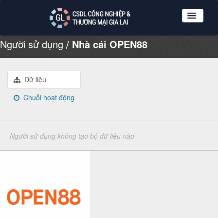
Người sử dụng
Nhà cái OPEN88
Nhóm dữ liệu
Tổ chức
Giới thiệu
Dữ liệu
Hướng dẫn sử dụng
Chuỗi hoạt động
Đăng ký
Đăng nhập
Người sử dụng không tạo bộ dữ liệu nào