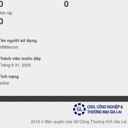
0
0
Biên tập
0
Tên người sử dụng
rr88decom
Thành viên trước đây
Tháng 8 31, 2025
Tình trạng
active
2016 © Bản quyền của Sở Công Thương tỉnh Gia Lai