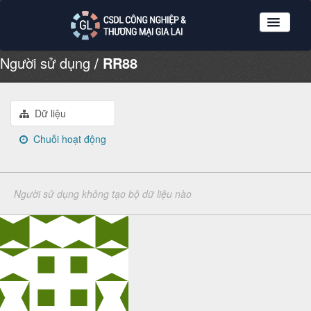
Người sử dụng
RR88
Nhóm dữ liệu
Tổ chức
Giới thiệu
Dữ liệu
Hướng dẫn sử dụng
Chuỗi hoạt động
Đăng ký
Đăng nhập
Người sử dụng không tạo bộ dữ liệu nào