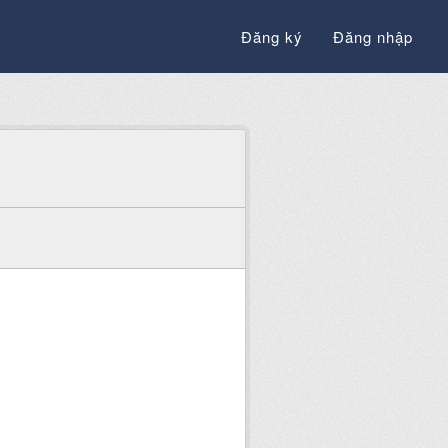
Đăng ký
Đăng nhập