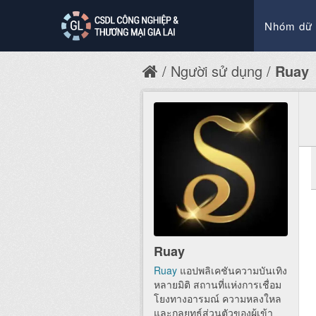
Nhóm dữ 
Người sử dụng
Ruay
Ruay
Ruay
แอปพลิเคชันความบันเทิง
หลายมิติ สถานที่แห่งการเชื่อม
โยงทางอารมณ์ ความหลงใหล
และกลยุทธ์ส่วนตัวของผู้เข้า