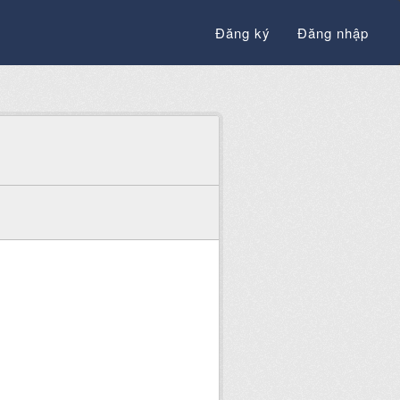
Đăng ký
Đăng nhập