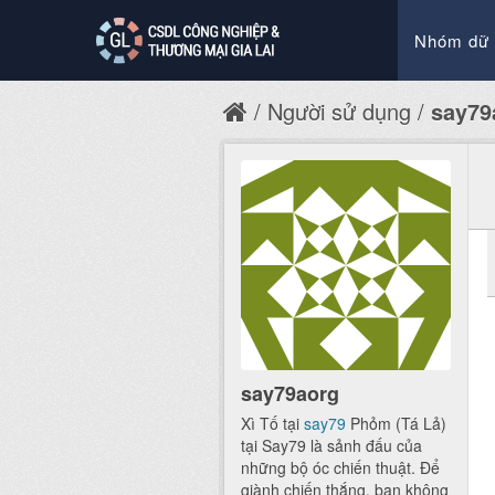
Nhóm dữ 
Người sử dụng
say79
say79aorg
Xì Tố tại
say79
Phỏm (Tá Lả)
tại Say79 là sảnh đấu của
những bộ óc chiến thuật. Để
giành chiến thắng, bạn không