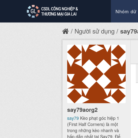
Nhóm dữ 
Người sử dụng
say79
say79aorg2
say79
Kèo phạt góc hiệp 1
(First Half Corners) là một
trong những kèo nhanh và
hấp dẫn nhất tại Say79. Để