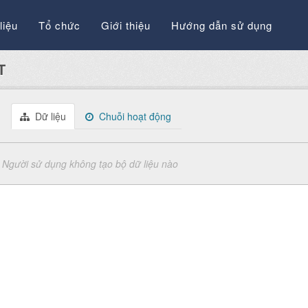
liệu
Tổ chức
Giới thiệu
Hướng dẫn sử dụng
T
Dữ liệu
Chuỗi hoạt động
Người sử dụng không tạo bộ dữ liệu nào