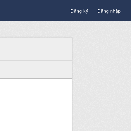
Đăng ký
Đăng nhập