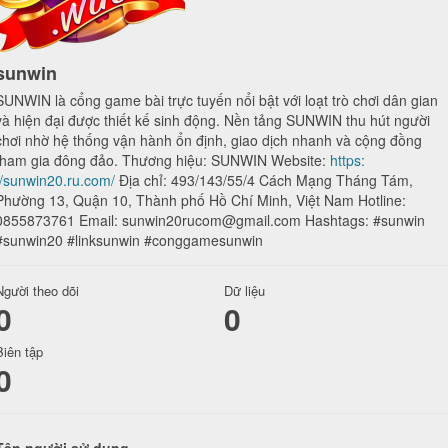
sunwin
SUNWIN là cổng game bài trực tuyến nổi bật với loạt trò chơi dân gian
và hiện đại được thiết kế sinh động. Nền tảng SUNWIN thu hút người
chơi nhờ hệ thống vận hành ổn định, giao dịch nhanh và cộng đồng
tham gia đông đảo. Thương hiệu: SUNWIN Website:
https:
//sunwin20.ru.com/
Địa chỉ: 493/143/55/4 Cách Mạng Tháng Tám,
Phường 13, Quận 10, Thành phố Hồ Chí Minh, Việt Nam Hotline:
0855873761 Email: sunwin20rucom@gmail.com Hashtags: #sunwin
#sunwin20 #linksunwin #conggamesunwin
Người theo dõi
Dữ liệu
0
0
Biên tập
0