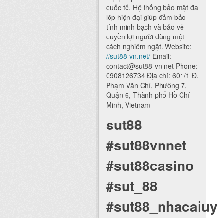
quốc tế. Hệ thống bảo mật đa
lớp hiện đại giúp đảm bảo
tính minh bạch và bảo vệ
quyền lợi người dùng một
cách nghiêm ngặt. Website:
//sut88-vn.net/
Email:
contact@sut88-vn.net Phone:
0908126734 Địa chỉ: 601/1 Đ.
Phạm Văn Chí, Phường 7,
Quận 6, Thành phố Hồ Chí
Minh, Vietnam
sut88
#sut88vnnet
#sut88casino
#sut_88
#sut88_nhacaiuy