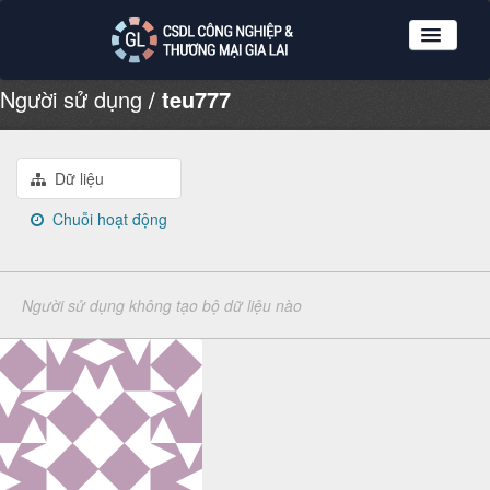
Người sử dụng
teu777
Nhóm dữ liệu
Tổ chức
Giới thiệu
Dữ liệu
Hướng dẫn sử dụng
Chuỗi hoạt động
Đăng ký
Đăng nhập
Người sử dụng không tạo bộ dữ liệu nào