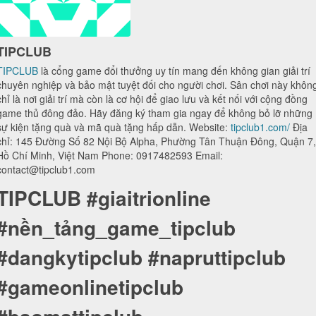
TIPCLUB
TIPCLUB
là cổng game đổi thưởng uy tín mang đến không gian giải trí
chuyên nghiệp và bảo mật tuyệt đối cho người chơi. Sân chơi này khôn
chỉ là nơi giải trí mà còn là cơ hội để giao lưu và kết nối với cộng đồng
game thủ đông đảo. Hãy đăng ký tham gia ngay để không bỏ lỡ những
sự kiện tặng quà và mã quà tặng hấp dẫn. Website:
tipclub1.com/
Địa
chỉ: 145 Đường Số 82 Nội Bộ Alpha, Phường Tân Thuận Đông, Quận 7,
Hồ Chí Minh, Việt Nam Phone: 0917482593 Email:
contact@tipclub1.com
TIPCLUB #giaitrionline
#nền_tảng_game_tipclub
#dangkytipclub #napruttipclub
#gameonlinetipclub