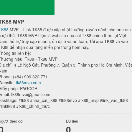
TK88 MVP
TK88
MVP – Link TK88 được cập nhật thường xuyên dành cho anh em
cược thủ. TK88 MVP hiện là website nhà cái Tk88 chính thức tại Việt
Nam, hỗ trợ truy cập nhanh, ổn định và an toàn. Tải app TK88 và vào
TK88 để nhận quà tặng miễn phí trong hôm nay.
Thông tin liên hệ:
Thương hiệu: Tk88 - Tk88 MVP
Địa chỉ: 4 Lê Ngô Cát, Phường 7, Quận 3, Thành phố Hồ Chí Minh, Việt
Nam
Phone: (+84) 909.322.771
Website:
tk88mvp.com
Giấy phép: PAGCOR
Email: tk88mvp@gmail.com
Hashtags: #tk88 #nhà_cái_tk88 #tk88mvp #tk88_mvp #link_vao_tk88
#linktk88 #tk88_chính_thức
Người theo dõi
Dữ liệu
0
0