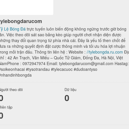
tylebongdarucom
Tỷ Lệ Bóng Đá
trực tuyến luôn biến động không ngừng trước giờ bóng
lăn. Việc theo dõi sát sao bảng kèo giúp người chơi nhận diện được
những thay đổi quan trọng từ phía nhà cái. Đây là yếu tố then chốt để
đưa ra những quyết định đặt cược thông minh và tối ưu hóa lợi nhuận
trong mỗi trận đấu. Thông tin liên hệ : Website :
//tylebongda.ru.com
Đị
chỉ : 42 An Trạch, Văn Miếu – Quốc Tử Giám, Đống Đa, Hà Nội, Việt
NamPhone : 0972947974 Email: tylebongdarucom@gmail.com Hastag:
#soikeonhacai #tysotrandau #tylecacuoc #dudoantyso
#nhandinhbongda
Người theo dõi
Dữ liệu
0
0
Biên tập
0