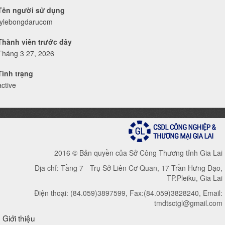
Tên người sử dụng
tylebongdarucom
Thành viên trước đây
Tháng 3 27, 2026
Tình trạng
active
2016 © Bản quyền của Sở Công Thương tỉnh Gia Lai
Địa chỉ: Tầng 7 - Trụ Sở Liên Cơ Quan, 17 Trần Hưng Đạo,
TP.Pleiku, Gia Lai
Điện thoại: (84.059)3897599, Fax:(84.059)3828240, Email:
tmdtsctgl@gmail.com
Giới thiệu