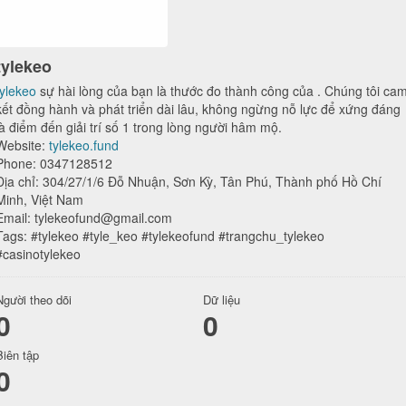
tylekeo
tylekeo
sự hài lòng của bạn là thước đo thành công của . Chúng tôi ca
kết đồng hành và phát triển dài lâu, không ngừng nỗ lực để xứng đáng
là điểm đến giải trí số 1 trong lòng người hâm mộ.
Website:
tylekeo.fund
Phone: 0347128512
Địa chỉ: 304/27/1/6 Đỗ Nhuận, Sơn Kỳ, Tân Phú, Thành phố Hồ Chí
Minh, Việt Nam
Email: tylekeofund@gmail.com
Tags: #tylekeo #tyle_keo #tylekeofund #trangchu_tylekeo
#casinotylekeo
Người theo dõi
Dữ liệu
0
0
Biên tập
0