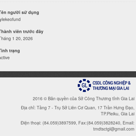
Tên người sử dụng
tylekeofund
Thành viên trước đây
Tháng 1 20, 2026
Tình trạng
active
2016 © Bản quyền của Sở Công Thương tỉnh Gia Lai
Địa chỉ: Tầng 7 - Trụ Sở Liên Cơ Quan, 17 Trần Hưng Đạo,
TP.Pleiku, Gia Lai
Điện thoại: (84.059)3897599, Fax:(84.059)3828240, Email:
tmdtsctgl@gmail.com