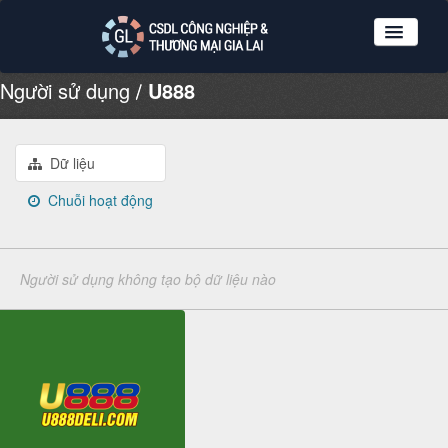
Người sử dụng
U888
Nhóm dữ liệu
Tổ chức
Giới thiệu
Dữ liệu
Hướng dẫn sử dụng
Chuỗi hoạt động
Đăng ký
Đăng nhập
Người sử dụng không tạo bộ dữ liệu nào