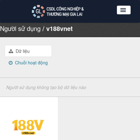
Người sử dụng
v188vnet
Nhóm dữ liệu
Tổ chức
Giới thiệu
Dữ liệu
Hướng dẫn sử dụng
Chuỗi hoạt động
Đăng ký
Đăng nhập
Người sử dụng không tạo bộ dữ liệu nào