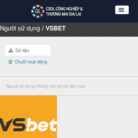
Người sử dụng
VSBET
Nhóm dữ liệu
Tổ chức
Giới thiệu
Dữ liệu
Hướng dẫn sử dụng
Chuỗi hoạt động
Đăng ký
Đăng nhập
Người sử dụng không tạo bộ dữ liệu nào