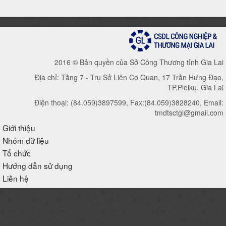
2016 © Bản quyền của Sở Công Thương tỉnh Gia Lai
Địa chỉ: Tầng 7 - Trụ Sở Liên Cơ Quan, 17 Trần Hưng Đạo,
TP.Pleiku, Gia Lai
Điện thoại: (84.059)3897599, Fax:(84.059)3828240, Email:
tmdtsctgl@gmail.com
Giới thiệu
Nhóm dữ liệu
Tổ chức
Hướng dẫn sử dụng
Liên hệ