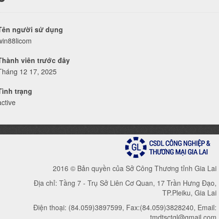
Tên người sử dụng
win88licom
Thành viên trước đây
Tháng 12 17, 2025
Tình trạng
active
2016 © Bản quyền của Sở Công Thương tỉnh Gia Lai
Địa chỉ: Tầng 7 - Trụ Sở Liên Cơ Quan, 17 Trần Hưng Đạo,
TP.Pleiku, Gia Lai
Điện thoại: (84.059)3897599, Fax:(84.059)3828240, Email:
tmdtsctgl@gmail.com