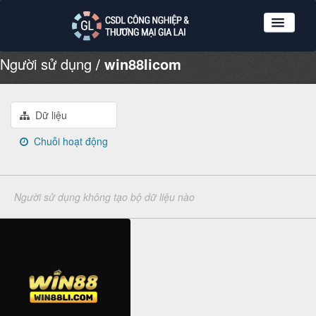
Người sử dụng
win88licom
Nhóm dữ liệu
Tổ chức
Giới thiệu
Dữ liệu
Hướng dẫn sử dụng
Chuỗi hoạt động
Đăng ký
Đăng nhập
Người sử dụng không tạo bộ dữ liệu nào