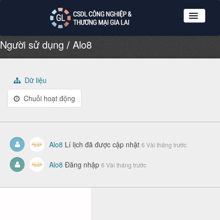
Người sử dụng
Alo8
Nhóm dữ liệu
Tổ chức
Giới thiệu
Dữ liệu
Hướng dẫn sử dụng
Chuỗi hoạt động
Đăng ký
Đăng nhập
Alo8
Lí lịch đã được cập nhật
6 Vài tháng trước
Alo8
Đăng nhập
6 Vài tháng trước