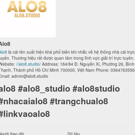
Alo8
Alo8
là cái tên xuất hiện khá phổ biến khi nhắc về hệ thống nhà cái trực
tuyến. Thương hiệu rất được quan tâm trong lĩnh vực giải trí trực tuyến.
Website:
//alo8.studio/
Address: 184/84 Đ. Nguyễn Xí, Phường 26, Bình
Thạnh, Thành phố Hồ Chí Minh 700000, Việt Nam Phone: 0364763556
Email: admin@alo8.studio
alo8 #alo8_studio #alo8studio
#nhacaialo8 #trangchualo8
#linkvaoalo8
Người theo dõi
Dữ liệu