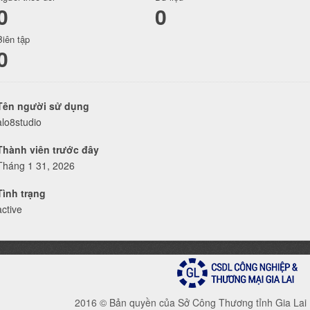
0
0
Biên tập
0
Tên người sử dụng
alo8studio
Thành viên trước đây
Tháng 1 31, 2026
Tình trạng
active
2016 © Bản quyền của Sở Công Thương tỉnh Gia Lai