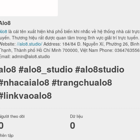
Alo8
Alo8
là cái tên xuất hiện khá phổ biến khi nhắc về hệ thống nhà cái trực
tuyến. Thương hiệu rất được quan tâm trong lĩnh vực giải trí trực tuyến.
Website:
//alo8.studio/
Address: 184/84 Đ. Nguyễn Xí, Phường 26, Bình
Thạnh, Thành phố Hồ Chí Minh 700000, Việt Nam Phone: 0364763556
Email: admin@alo8.studio
alo8 #alo8_studio #alo8studio
#nhacaialo8 #trangchualo8
#linkvaoalo8
Người theo dõi
Dữ liệu
0
0
Biên tập