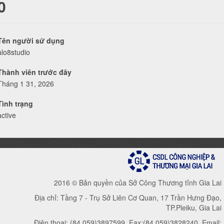
0
Tên người sử dụng
alo8studio
Thành viên trước đây
Tháng 1 31, 2026
Tình trạng
active
2016 © Bản quyền của Sở Công Thương tỉnh Gia Lai
Địa chỉ: Tầng 7 - Trụ Sở Liên Cơ Quan, 17 Trần Hưng Đạo,
TP.Pleiku, Gia Lai
Điện thoại: (84.059)3897599, Fax:(84.059)3828240, Email: