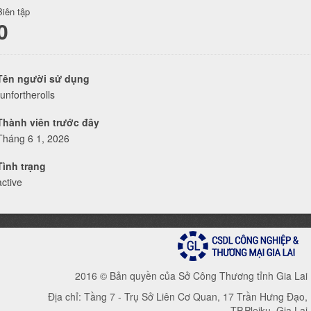
Biên tập
0
Tên người sử dụng
runfortherolls
Thành viên trước đây
Tháng 6 1, 2026
Tình trạng
active
2016 © Bản quyền của Sở Công Thương tỉnh Gia Lai
Địa chỉ: Tầng 7 - Trụ Sở Liên Cơ Quan, 17 Trần Hưng Đạo,
TP.Pleiku, Gia Lai