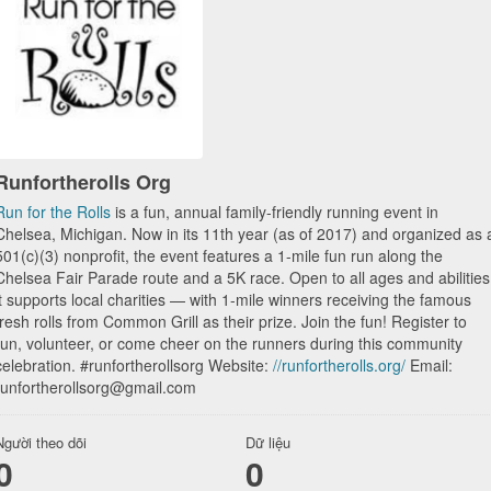
Runfortherolls Org
Run for the Rolls
is a fun, annual family-friendly running event in
Chelsea, Michigan. Now in its 11th year (as of 2017) and organized as 
501(c)(3) nonprofit, the event features a 1-mile fun run along the
Chelsea Fair Parade route and a 5K race. Open to all ages and abilities
it supports local charities — with 1-mile winners receiving the famous
fresh rolls from Common Grill as their prize. Join the fun! Register to
run, volunteer, or come cheer on the runners during this community
celebration. #runfortherollsorg Website:
//runfortherolls.org/
Email:
runfortherollsorg@gmail.com
Người theo dõi
Dữ liệu
0
0