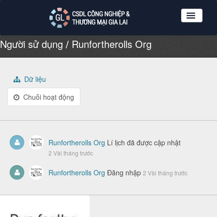
Người sử dụng
Runfortherolls Org
Nhóm dữ liệu
Tổ chức
Giới thiệu
Dữ liệu
Hướng dẫn sử dụng
Chuỗi hoạt động
Đăng ký
Đăng nhập
Runfortherolls Org
Lí lịch đã được cập nhật
2 Vài tháng trước
Runfortherolls Org
Đăng nhập
2 Vài tháng trước