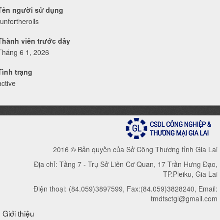
Tên người sử dụng
runfortherolls
Thành viên trước đây
Tháng 6 1, 2026
Tình trạng
active
2016 © Bản quyền của Sở Công Thương tỉnh Gia Lai
Địa chỉ: Tầng 7 - Trụ Sở Liên Cơ Quan, 17 Trần Hưng Đạo,
TP.Pleiku, Gia Lai
Điện thoại: (84.059)3897599, Fax:(84.059)3828240, Email:
tmdtsctgl@gmail.com
Giới thiệu