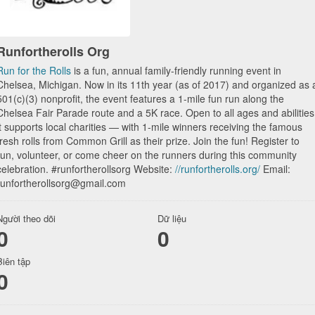
Runfortherolls Org
Run for the Rolls
is a fun, annual family-friendly running event in
Chelsea, Michigan. Now in its 11th year (as of 2017) and organized as 
501(c)(3) nonprofit, the event features a 1-mile fun run along the
Chelsea Fair Parade route and a 5K race. Open to all ages and abilities
it supports local charities — with 1-mile winners receiving the famous
fresh rolls from Common Grill as their prize. Join the fun! Register to
run, volunteer, or come cheer on the runners during this community
celebration. #runfortherollsorg Website:
//runfortherolls.org/
Email:
runfortherollsorg@gmail.com
Người theo dõi
Dữ liệu
0
0
Biên tập
0